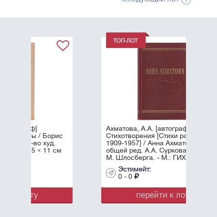
Ахматова, А.А. [автограф]
орис
Стихотворения [Стихи разных лет
д.
1909-1957] / Анна Ахматова, под
1 см
общей ред. А.А. Суркова; Оформл.
М. Шлосберга. - М.: ГИХЛ, ...
Эстимейт:
0 - 0
перейти к лоту