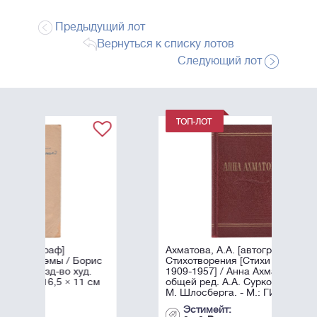
Предыдущий лот
Вернуться к списку лотов
Следующий лот
Ахматова, А.А. [автограф]
рис
Стихотворения [Стихи разных лет
д.
1909-1957] / Анна Ахматова, под
1 см
общей ред. А.А. Суркова; Оформл.
М. Шлосберга. - М.: ГИХЛ, ...
Эстимейт: