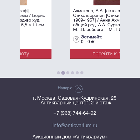
Ахматова, А.А. [автограф]
рис
Стихотворения [Стихи разных лет
.
1909-1957] / Анна Ахматова, под
 см
общей ред. А.А. Суркова; Оформл.
М. Шлосберга. - М.: ГИХЛ, ...
Эстимейт:
0 - 0
перейти к лоту
Наверх
г. Москва, Садовая-Кудринская, 25
"Антикварный центр", 2-й этаж
+7 (968) 744-64-92
info@anticvarium.ru
Аукционный дом «Антиквариум»