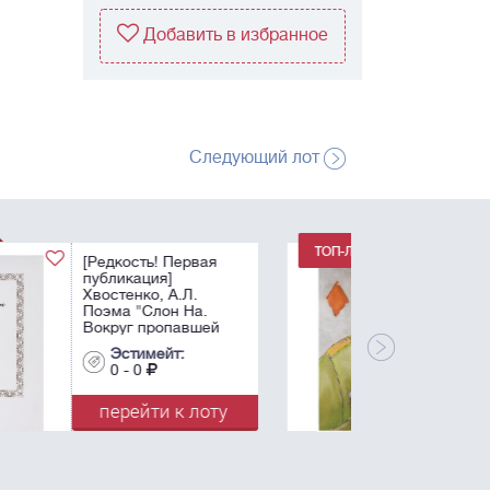
Добавить в избранное
Следующий лот
Немухин, В.Н.
Бубновый валет. -
1986. Бумага, масло,
белила. - 83х56 см.
Эстимейт:
0 - 0
перейти к лоту