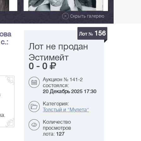
Скрыть галерею
156
пова
Лот №
с.:
Лот не продан
Эстимейт
0
-
0
Аукцион № 141-2
состоялся:
20 Декабрь 2025 17:30
а
Категория:
Толстый и "Мулета"
жа.
Количество
просмотров
лота:
127