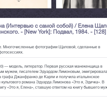
ена (Интервью с самой собой) / Елена Ща
ского. - [New York]: Подвал, 1984. - [128] 
е. Многочисленные фотографии Щаповой, сделанные в
фотосессиях.
0) — модель, литератор. Первая русская манекенщица в
орым мужем, писателем Эдуардом Лимоновым, эмигрировал
а графа Джанфранко де Карли и получила итальянское
 культового романа Эдуарда Лимонова «Это я, Эдичка». В
игу «Это я, Елена», ставшую ответом на книгу бывшего му