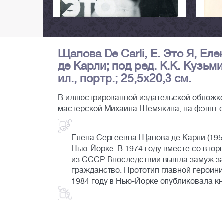
Щапова De Carli, Е. Это Я, Ел
де Карли; под ред. К.К. Кузьмин
ил., портр.; 25,5х20,3 см.
В иллюстрированной издательской обложк
мастерской Михаила Шемякина, на фэшн-
Елена Сергеевна Щапова де Карли (195
Нью-Йорке. В 1974 году вместе со вт
из СССР. Впоследствии вышла замуж з
гражданство. Прототип главной героини
1984 году в Нью-Йорке опубликовала кн