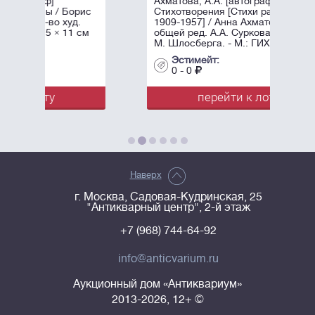
Ахматова, А.А. [автограф]
рис
Стихотворения [Стихи разных лет
.
1909-1957] / Анна Ахматова, под
 см
общей ред. А.А. Суркова; Оформл.
М. Шлосберга. - М.: ГИХЛ, ...
Эстимейт:
0 - 0
перейти к лоту
Наверх
г. Москва, Садовая-Кудринская, 25
"Антикварный центр", 2-й этаж
+7 (968) 744-64-92
info@anticvarium.ru
Аукционный дом «Антиквариум»
2013-2026, 12+ ©