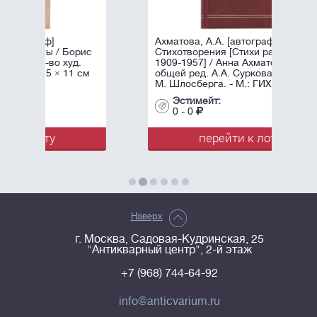
Ахматова, А.А. [автограф]
рис
Стихотворения [Стихи разных лет
.
1909-1957] / Анна Ахматова, под
 см
общей ред. А.А. Суркова; Оформл.
М. Шлосберга. - М.: ГИХЛ, ...
Эстимейт:
0 - 0
перейти к лоту
Наверх
г. Москва, Садовая-Кудринская, 25
"Антикварный центр", 2-й этаж
+7 (968) 744-64-92
info@anticvarium.ru