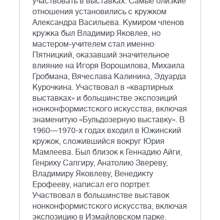
участвовать в выставках. Самые близкие
отношения установились с кружком
Александра Васильева. Кумиром членов
кружка был Владимир Яковлев, но
мастером-учителем стал именно
Пятницкий, оказавший значительное
влияние на Игоря Ворошилова, Михаила
Гробмана, Вячеслава Калинина, Эдуарда
Курочкина. Участвовал в «квартирных
выставках» и большинстве экспозиций
нонконформистского искусства, включая
знаменитую «Бульдозерную выставку». В
1960—1970-х годах входил в Южинский
кружок, сложившийся вокруг Юрия
Мамлеева. Был близок к Геннадию Айги,
Генриху Сапгиру, Анатолию Звереву,
Владимиру Яковлеву, Венедикту
Ерофееву, написал его портрет.
Участвовал в большинстве выставок
нонконформистского искусства, включая
экспозицию в Измайловском парке.