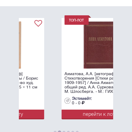
Ахматова, А.А. [автограф]
ис
Стихотворения [Стихи разных лет
1909-1957] / Анна Ахматова, под
см
общей ред. А.А. Суркова; Оформл.
М. Шлосберга. - М.: ГИХЛ, ...
Эстимейт:
0 - 0
перейти к лоту