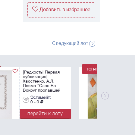
Добавить в избранное
Следующий лот
Немухин, В.Н.
Бубновый валет. -
1986. Бумага, масло,
белила. - 83х56 см.
Эстимейт:
0 - 0
перейти к лоту