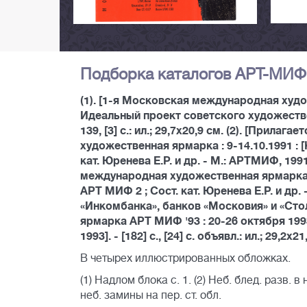
Подборка каталогов АРТ-МИФ
(1). [1-я Московская международная худож
Идеальный проект советского художествен
139, [3] с.: ил.; 29,7х20,9 см. (2). [Прил
художественная ярмарка : 9-14.10.1991 : [К
кат. Юренева Е.Р. и др. - М.: АРТМИФ, 1991. 
международная художественная ярмарка : 9
АРТ МИФ 2 ; Сост. кат. Юренева Е.Р. и др. -
«Инкомбанка», банков «Московия» и «Ст
ярмарка АРТ МИФ '93 : 20-26 октября 1993 
1993]. - [182] c., [24] с. объявл.: ил.; 29,2х21
В четырех иллюстрированных обложках.
(1) Надлом блока с. 1. (2) Неб. блед. разв. 
неб. замины на пер. ст. обл.