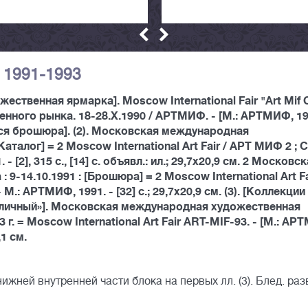
 1991-1993
ественная ярмарка]. Moscow International Fair "Art Mif 
ного рынка. 18-28.X.1990 / АРТМИФ. - [М.: АРТМИФ, 199
агается брошюра]. (2). Московская международная
аталог] = 2 Moscow International Art Fair / АРТ МИФ 2 ; С
- [2], 315 с., [14] с. объявл.: ил.; 29,7х20,9 см. 2 Московс
-14.10.1991 : [Брошюра] = 2 Moscow International Art Fa
 М.: АРТМИФ, 1991. - [32] с.; 29,7х20,9 см. (3). [Коллекции
оличный»]. Московская международная художественная
г. = Moscow International Art Fair ART-MIF-93. - [М.: АР
,1 см.
в нижней внутренней части блока на первых лл. (3). Блед. разв