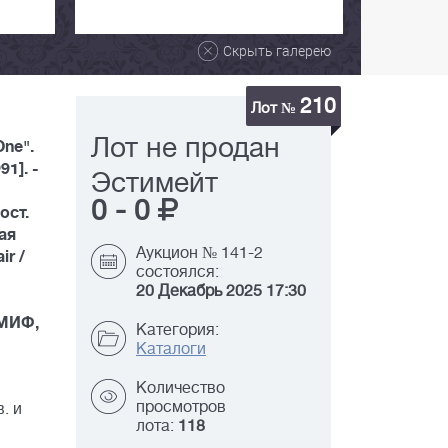
Скрыть галерею
210
Лот №
Лот не продан
One".
1]. -
Эстимейт
0
-
0
ост.
кая
Аукцион № 141-2
ir /
состоялся:
20 Декабрь 2025 17:30
ТМИФ,
Категория:
Каталоги
Количество
просмотров
. и
лота:
118