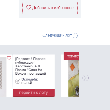
Добавить в избранное
Следующий лот
Немухин, В.Н.
Бубновый валет. -
1986. Бумага, масло,
белила. - 83х56 см.
Эстимейт:
0 - 0
перейти к лоту