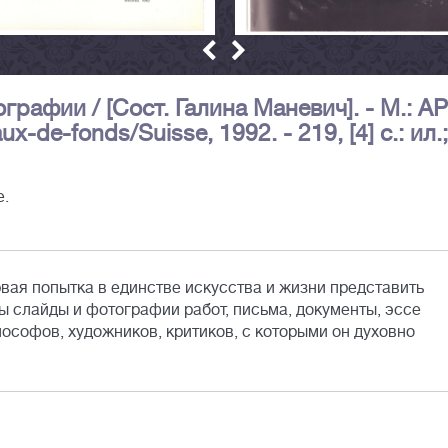
рафии / [Сост. Галина Маневич]. - М.: А
x-de-fonds/Suisse, 1992. - 219, [4] с.: ил.;
е.
вая попытка в единстве искусства и жизни представить
ы слайды и фотографии работ, письма, документы, эссе
ософов, художников, критиков, с которыми он духовно