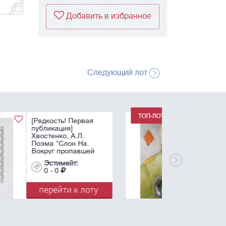
Добавить в избранное
Следующий лот
Немухин, В.Н.
Бубновый валет. -
1986. Бумага, масло,
белила. - 83х56 см.
Эстимейт:
0 - 0
перейти к лоту