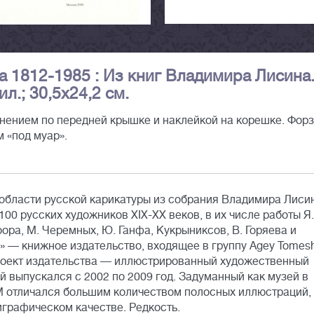
а 1812-1985 : Из книг Владимира Лисина.
ил.; 30,5х24,2 см.
снением по передней крышке и наклейкой на корешке. Фор
 «под муар».
 области русской карикатуры из собрания Владимира Лиси
00 русских художников XIX-ХХ веков, в их числе работы Я.
Моора, М. Черемных, Ю. Ганфа, Кукрыниксов, В. Горяева и
» — книжное издательство, входящее в группу Agey Tomesh
роект издательства — иллюстрированный художественный
й выпускался с 2002 по 2009 год. Задуманный как музей в
M отличался большим количеством полосных иллюстраций,
графическом качестве. Редкость.