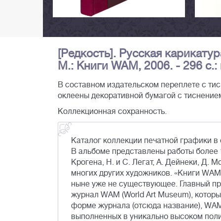
[Редкость]. Русская карикатур
М.: Книги WAM, 2006. - 296 с.: 
В составном издательском переплете с ти
оклеены декоративной бумагой с тиснением
Коллекционная сохранность.
Каталог коллекции печатной графики в
В альбоме представлены работы более 1
Крогена, Н. и С. Легат, А. Дейнеки, Д. 
многих других художников. «Книги WAM
ныне уже не существующее. Главный п
журнал WAM (World Art Museum), которы
форме журнала (отсюда название), WA
выполненных в уникально высоком поли