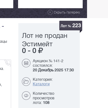
Скрыть галерею
223
 -
Лот №
Лот не продан
зацы
Эстимейт
0
-
0
Аукцион № 141-2
состоялся:
на.
20 Декабрь 2025 17:30
Категория:
Каталоги
,
Количество
просмотров
лота:
108