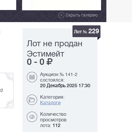
Скрыть галерею
229
й
Лот №
Лот не продан
Эстимейт
0
-
0
Аукцион № 141-2
состоялся:
20 Декабрь 2025 17:30
92
Категория:
Каталоги
Количество
просмотров
лота:
112