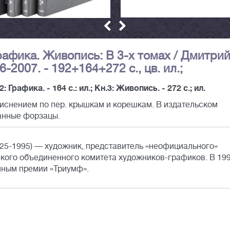
рафика. Живопись: В 3-х томах / Дмитри
-2007. - 192+164+272 с., цв. ил.;
2: Графика. - 164 с.: ил.; Кн.3: Живопись. - 272 с.; ил.
тиснением по пер. крышкам и корешкам. В издательском
анные форзацы.
25-1995) — художник, представитель «неофициального»
ского объединенного комитета художников-графиков. В 19
нным премии «Триумф».