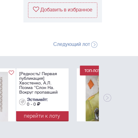
Добавить в избранное
Следующий лот
Немухин, В.Н.
Бубновый валет. -
1986. Бумага, масло,
белила. - 83х56 см.
Эстимейт:
0 - 0
перейти к лоту