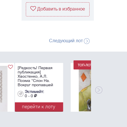
Добавить в избранное
Следующий лот
Немухин, В.Н.
Бубновый валет. -
1986. Бумага, масло,
белила. - 83х56 см.
Эстимейт:
0 - 0
перейти к лоту