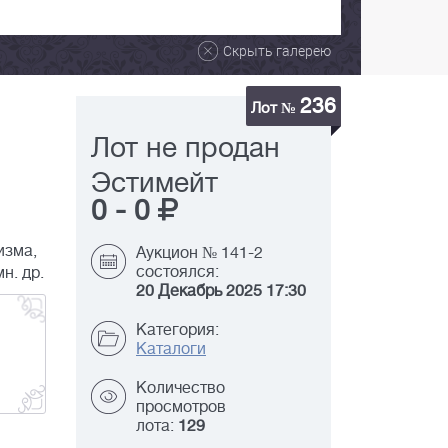
Скрыть галерею
236
Лот №
Лот не продан
Эстимейт
0
-
0
изма,
Аукцион № 141-2
состоялся:
н. др.
20 Декабрь 2025 17:30
Категория:
Каталоги
Количество
просмотров
лота:
129