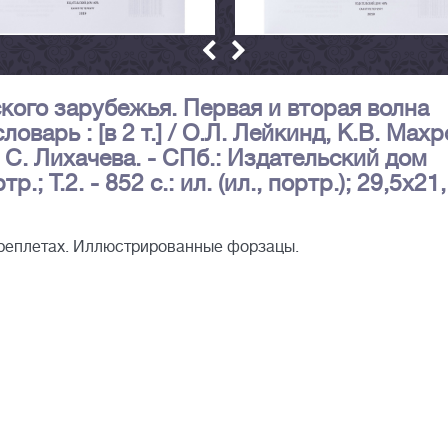
кого зарубежья. Первая и вторая волна
варь : [в 2 т.] / О.Л. Лейкинд, К.В. Махр
. С. Лихачева. - СПб.: Издательский дом
тр.; Т.2. - 852 с.: ил. (ил., портр.); 29,5х21
ереплетах. Иллюстрированные форзацы.