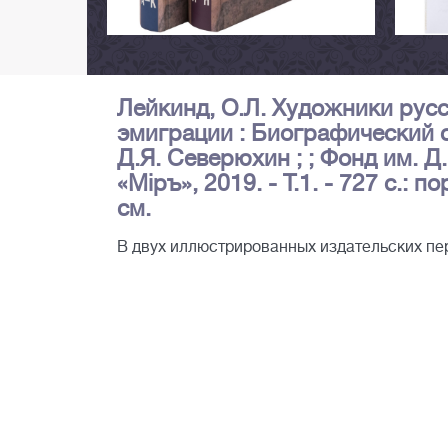
Лейкинд, О.Л. Художники русс
эмиграции : Биографический сло
Д.Я. Северюхин ; ; Фонд им. Д
«Мiръ», 2019. - Т.1. - 727 с.: пор
см.
В двух иллюстрированных издательских п