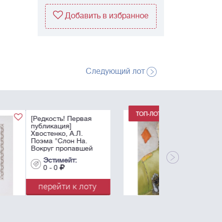
Добавить в избранное
Следующий лот
Немухин, В.Н.
Бубновый валет. -
1986. Бумага, масло,
белила. - 83х56 см.
Эстимейт:
0 - 0
перейти к лоту