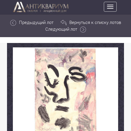
Toggle
navigation
Предыдущий лот
Вернуться к списку лотов
Следующий лот