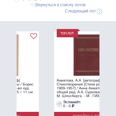
Вернуться к списку лотов
Следующий лот
Ахматова, А.А. [автограф]
рис
Стихотворения [Стихи разных лет
.
1909-1957] / Анна Ахматова, под
 см
общей ред. А.А. Суркова; Оформл.
М. Шлосберга. - М.: ГИХЛ, ...
Эстимейт:
0 - 0
перейти к лоту