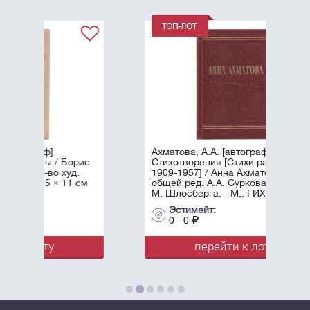
Ахматова, А.А. [автограф]
рис
Стихотворения [Стихи разных лет
.
1909-1957] / Анна Ахматова, под
 см
общей ред. А.А. Суркова; Оформл.
М. Шлосберга. - М.: ГИХЛ, ...
Эстимейт:
0 - 0
перейти к лоту