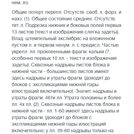
нем. яз.
Общие потерт. перепл. Отсутств. своб. л. форз. и
нахз. (1). Общее состояние среднее. Отсутств.
тит. л. Подрезка нижних и боковых полей первых
13 листов (текст и изображения слегка задеты).
Влад. штемпельный экслибрис на вложенном
пустом л. и первом ненум. л. с предисл. Частые
укрепл. лл. проклеенными фрагм. кальки (?;
особенно первых 10 лл. - текст и изображения
задеты). Сквозные надрывы листов блока в
нижней части - большинство листов имеют
здесь надрывы и утраты фрагм. (доходят до
блоков с экспликациями нижней пары
илюстраций включительно). Значит. надрывы и
утраты фрагм. 46ти лл. Утрата половины и более
лл. 4х лл. (2). Сквозные надрывы листов блока в
нижней части - лл. 1-60 имеют здесь надрывы и
утраты фрагм. (доходят до блоков с
экспликациями нижней пары илюстраций
включительно; у лл. 39-60 надрывы только на