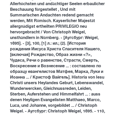
Allerhöchsten und andächtiger Seelen erbaulicher
Beschauung fürgestellet , Und mit
Summarischen Andachten redend gemacht
werden, Mit Römisch. Kayserlicher Majestät
allergnädigst ertheilten PRIVILEGIO neu
hervorgebracht / Von Christoph Weigel,
unsthändlern in Nürnberg. - [Аугсбург: Weigel,
1695]. - [3], 100, [1] л.: ил.; (2). [История
рождения Иисуса Христа Спасителя Нашего,
[включая] Рождество, Образ жизни <?>,
Чудеса, Речи о равенстве, Страсти, Смерть,
Воскресение и Вознесение ... : составлено по
образцу евангелистов Матфея, Марка, Луки и
Иоанна ... / Кристоф Вайгель]. Historia von Iesu
Christi unsers Heylandes Geburt, Lebenswandel,
Wunderwercken, Gleichnussreden, Leiden,
Sterben, Auferstehen und Himmelfahrt ... : auss
denen Heyligen Evangelisten Matthaeo, Marco,
Luca, und Johanne, vorgebildet ... / Christoph
Weigel. - Аугсбург: Christoph Weigel, 1695. - 110,