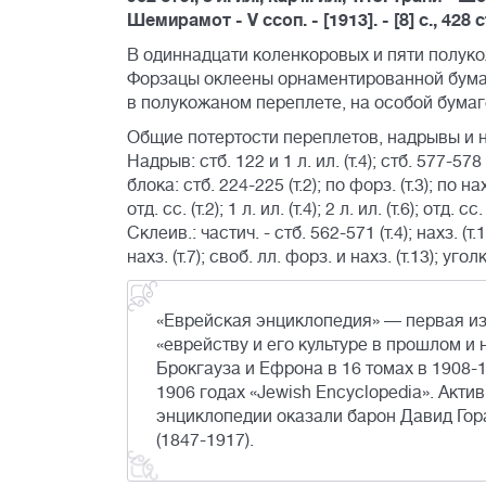
Шемирамот - V ссоп. - [1913]. - [8] с., 428 ст
В одиннадцати коленкоровых и пяти полук
Форзацы оклеены орнаментированной бумаг
в полукожаном переплете, на особой бумаг
Общие потертости переплетов, надрывы и неб.
Надрыв: стб. 122 и 1 л. ил. (т.4); стб. 577-578 (
блока: стб. 224-225 (т.2); по форз. (т.3); по н
отд. сс. (т.2); 1 л. ил. (т.4); 2 л. ил. (т.6); отд. с
Склеив.: частич. - стб. 562-571 (т.4); нахз. (т.1
нахз. (т.7); своб. лл. форз. и нахз. (т.13); угол
«Еврейская энциклопедия» — первая и
«еврейству и его культуре в прошлом 
Брокгауза и Ефрона в 16 томах в 1908-1
1906 годах «Jewish Encyclopedia». Ак
энциклопедии оказали барон Давид Гор
(1847-1917).