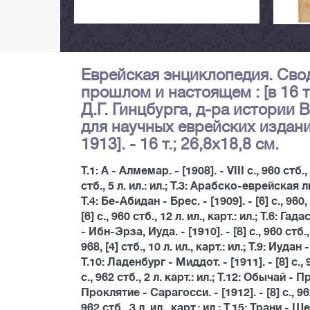
Еврейская энциклопедия. Свод
прошлом и настоящем : [в 16 т
Д.Г. Гинцбурга, д-ра истории 
для научных еврейских издани
1913]. - 16 т.; 26,8х18,8 см.
Т.1: А - Алмемар. - [1908]. - VIII с., 960 стб.
стб., 5 л. ил.: ил.; Т.3: Арабско-еврейская лит
Т.4: Бе-Абидан - Брес. - [1909]. - [6] с., 960, 
[6] с., 960 стб., 12 л. ил., карт.: ил.; Т.6: Гада
- Ибн-Эрза, Иуда. - [1910]. - [8] с., 960 стб.
968, [4] стб., 10 л. ил., карт.: ил.; Т.9: Иудан -
Т.10: Ладенбург - Миддот. - [1911]. - [8] с., 9
с., 962 стб., 2 л. карт.: ил.; Т.12: Обычай - Про
Проклятие - Сарагосси. - [1912]. - [8] с., 962 
962 стб., 3 л. ил., карт.: ил.; Т.15: Трани - Ше