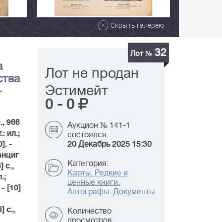
Скрыть галерею
32
Лот №
а
Лот не продан
ства
Эстимейт
-
0
-
0
., 966
Аукцион № 141-1
: ил.;
состоялся:
]. -
20 Декабрь 2025 15:30
Данциг
Категория:
 с.,
Карты. Редкие и
.;
ценные книги.
- [10]
Автографы. Документы
] с.,
Количество
просмотров