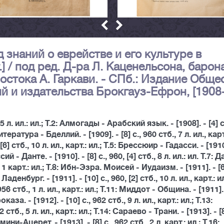
 знаний о еврействе и его культуре в
.] / под ред. Д-ра Л. Каценельсона, барон
Востока А. Гаркави. - СПб.: Издание Обще
й и издательства Брокгауз-Ефрон, [1908
, 5 л. ил.: ил.; Т.2: Алмогады - Арабский язык. - [1908]. - [4] с
ература - Бделлий. - [1909]. - [8] с., 960 стб., 7 л. ил., карт.
[6] стб., 10 л. ил., карт.: ил.; Т.5: Брессюир - Гадасси. - [1910
ссий - Данте. - [1910]. - [8] с., 960, [4] стб., 8 л. ил.: ил. Т.7: 
, 1 карт.: ил.; Т.8: Ибн-Эзра. Моисей - Иудаизм. - [1911]. - [6]
 Ладенбург. - [1911]. - [10] с., 960, [2] стб., 10 л. ил., карт.: ил
56 стб., 1 л. ил., карт.: ил.; Т.11: Миддот - Община. - [1911]. 
каза. - [1912]. - [10] с., 962 стб., 9 л. ил., карт.: ил.; Т.13:
стб., 5 л. ил., карт.: ил.; Т.14: Сараево - Трани. - [1913]. - [8
мини-Ацерет. - [1913]. - [8] с., 962 стб., 2 л. карт.: ил.; Т.16: