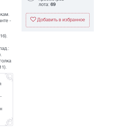
лота:
69
кам.
Добавить в избранное
нте -
16).
пад.:
.
 уголка
11).
я
-
н