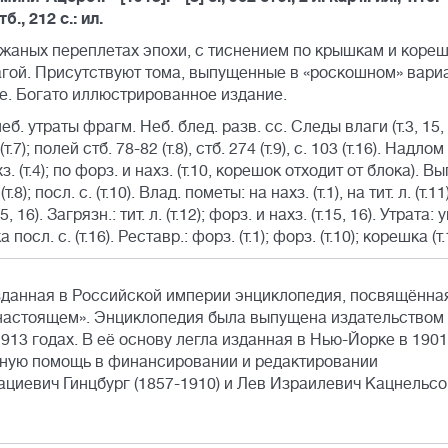
б., 212 с.: ил.
ожаных переплетах эпохи, с тиснением по крышкам и кореш
ой. Присутствуют тома, выпущенные в «роскошном» вариа
е. Богато иллюстрированное издание.
 утраты фрагм. Неб. блед. разв. сс. Следы влаги (т.3, 15, 
т.7); полей стб. 78-82 (т.8), стб. 274 (т.9), с. 103 (т.16). Надлом
ахз. (т.4); по форз. и нахз. (т.10, корешок отходит от блока). Вы
с. (т.8); посл. с. (т.10). Влад. пометы: на нахз. (т.1), на тит. л. (т.11)
5, 16). Загрязн.: тит. л. (т.12); форз. и нахз. (т.15, 16). Утрата:
ка посл. с. (т.16). Реставр.: форз. (т.1); форз. (т.10); корешка (т.
зданная в Российской империи энциклопедия, посвящённа
и настоящем». Энциклопедия была выпущена издательством
913 годах. В её основу легла изданная в Нью-Йорке в 1901
тивную помощь в финансировании и редактировании
ациевич Гинцбург (1857-1910) и Лев Израилевич Кацнельсо