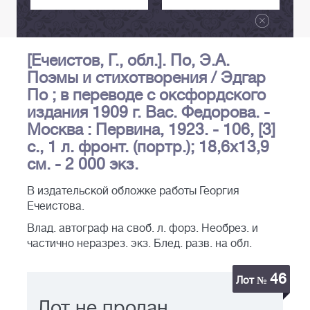
[Ечеистов, Г., обл.]. По, Э.А.
Поэмы и стихотворения / Эдгар
По ; в переводе с оксфордского
издания 1909 г. Вас. Федорова. -
Москва : Первина, 1923. - 106, [3]
с., 1 л. фронт. (портр.); 18,6х13,9
см. - 2 000 экз.
В издательской обложке работы Георгия
Ечеистова.
Влад. автограф на своб. л. форз. Необрез. и
частично неразрез. экз. Блед. разв. на обл.
46
Лот №
Лот не продан