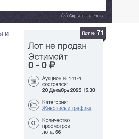
Скрыть галерею
71
ы и
Лот №
Лот не продан
Эстимейт
0
-
0
Аукцион № 141-1
состоялся:
20 Декабрь 2025 15:30
Категория:
Живопись и графика
Количество
просмотров
лота:
66