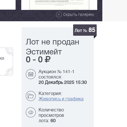
Скрыть галерею
85
Лот №
Лот не продан
Эстимейт
0
-
0
ил
Аукцион № 141-1
состоялся:
20 Декабрь 2025 15:30
Категория:
Живопись и графика
Количество
просмотров
лота:
60