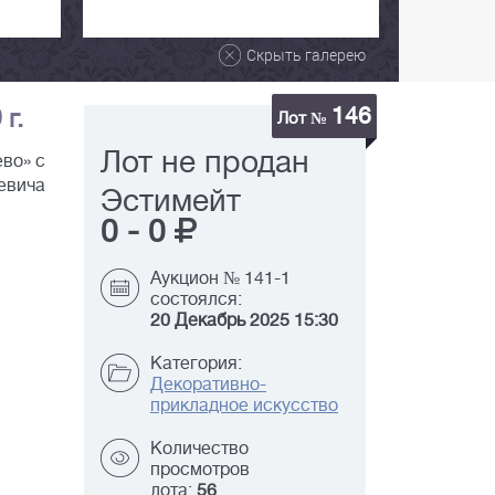
Скрыть галерею
146
г.
Лот №
Лот не продан
ево» с
евича
Эстимейт
0
-
0
Аукцион № 141-1
состоялся:
20 Декабрь 2025 15:30
Категория:
Декоративно-
прикладное искусство
Количество
просмотров
лота:
56