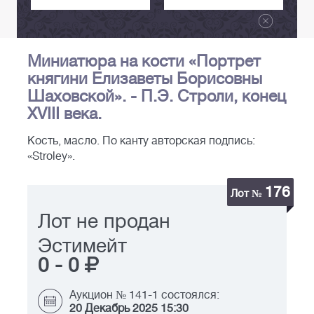
Миниатюра на кости «Портрет
княгини Елизаветы Борисовны
Шаховской». - П.Э. Строли, конец
XVIII века.
Кость, масло. По канту авторская подпись:
«Stroley».
176
Лот №
Лот не продан
Эстимейт
0
-
0
Аукцион № 141-1 состоялся:
20 Декабрь 2025 15:30