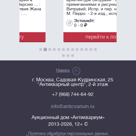
.. :
примечаниями и рисунками /
Жана
Витрувий; Испр. и пер. на фр. яз.
М. Перро. - 2-е изд., испр. и ...
Эстимейт:
0 - 0
перейти к лоту
Наверх
г. Москва, Садовая-Кудринская, 25
"Антикварный центр", 2-й этаж
+7 (968) 744-64-92
info@anticvarium.ru
Аукционный дом «Антиквариум»
2013-2026, 12+ ©
Политика обработки персональных данных