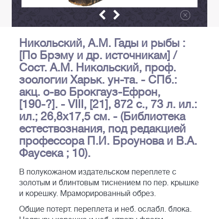
Никольский, А.М. Гады и рыбы :
[По Брэму и др. источникам] /
Сост. А.М. Никольский, проф.
зоологии Харьк. ун-та. - СПб.:
акц. о-во Брокгауз-Ефрон,
[190-?]. - VIII, [21], 872 с., 73 л. ил.:
ил.; 26,8х17,5 см. - (Библиотека
естествознания, под редакцией
профессора П.И. Броунова и В.А.
Фаусека ; 10).
В полукожаном издательском переплете с
золотым и блинтовым тиснением по пер. крышке
и корешку. Мраморированный обрез.
Общие потерт. переплета и неб. ослабл. блока.