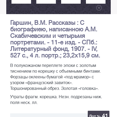
Гаршин, В.М. Рассказы : С
биографиею, написанною А.М.
Скабичевским и четырьмя
портретами. - 11-е изд. - СПб.:
Литературный фонд, 1907. - IV,
527 с., 4 л. портр.; 23,2х15,9 см.
В полукожаном переплете эпохи с золотым
тиснением по корешку с объемными бинтами.
Форзацы оклеены бумагой «под мрамор» с
узором «французский завиток».
Торшонированный обрез. Золотая «головка».
Утраты фрагм. корешка. Незн. подрезаны ниж.
поля неск. лл.
41
Лот №