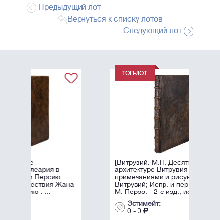
Предыдущий лот
Вернуться к списку лотов
Следующий лот
[Витрувий, М.П. Десять книг об
в
архитектуре Витрувия : С
... :
примечаниями и рисунками /
 Жана
Витрувий; Испр. и пер. на фр. яз.
М. Перро. - 2-е изд., испр. и ...
Эстимейт:
0 - 0