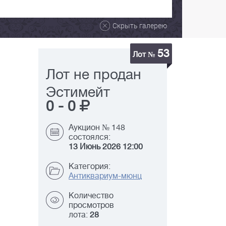
Скрыть галерею
53
Лот №
Лот не продан
Эстимейт
0
-
0
Аукцион № 148
состоялся:
13 Июнь 2026 12:00
Категория:
Антиквариум-мюнц
Количество
просмотров
лота:
28