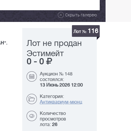
Скрыть галерею
116
Лот №
Лот не продан
Н".
Эстимейт
0
-
0
Аукцион № 148
состоялся:
13 Июнь 2026 12:00
Категория:
Антиквариум-мюнц
Количество
просмотров
лота:
26