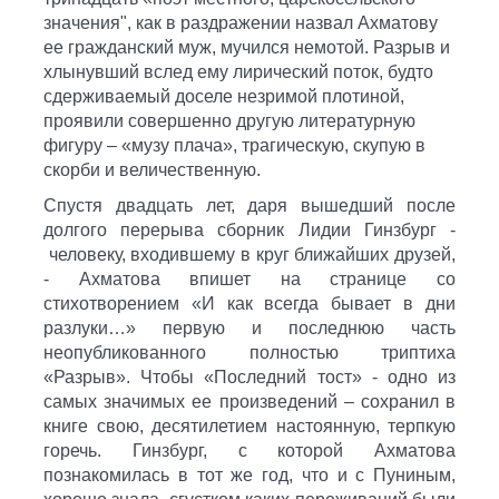
значения", как в раздражении назвал Ахматову
ее гражданский муж, мучился немотой. Разрыв и
хлынувший вслед ему лирический поток, будто
сдерживаемый доселе незримой плотиной,
проявили совершенно другую литературную
фигуру – «музу плача», трагическую, скупую в
скорби и величественную.
Спустя двадцать лет, даря вышедший после
долгого перерыва сборник Лидии Гинзбург -
человеку, входившему в круг ближайших друзей,
- Ахматова впишет на странице со
стихотворением «И как всегда бывает в дни
разлуки…» первую и последнюю часть
неопубликованного полностью триптиха
«Разрыв». Чтобы «Последний тост» - одно из
самых значимых ее произведений – сохранил в
книге свою, десятилетием настоянную, терпкую
горечь. Гинзбург, с которой Ахматова
познакомилась в тот же год, что и с Пуниным,