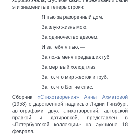
хорошо знала, сгустком каких переживаний были
эти знаменитые теперь строки:
Я пью за разоренный дом,
За злую жизнь мою,
За одиночество вдвоем,
И за тебя я пью, —
За ложь меня предавших губ,
За мертвый холод глаз,
За то, что мир жесток и груб,
За то, что Бог не спас.
Сборник
«Стихотворения» Анны Ахматовой
(1958) с дарственной надписью Лидии Гинзбург,
автографами двух стихотворений, авторской
правкой и датировкой, представлен в
«Петербургской коллекции» на аукционе 18
февраля.