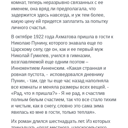
комнат, теперь неразрывно связанных с ее
именем, она вряд ли предполагала, что
задержится здесь навсегда, и уж тем более,
какую цену ей придется заплатить за попытку
личного счастья.
В октябре 1922 года Ахматова пришла в гости к
Николаю Пунину, которого знавала еще по
Царскому селу, где он, как и ее первый муж
Николай Гумилев, учился в гимназии,
возглавляемой еще одним поэтом –
Иннокентием Анненским. «Какая странная и
ровная пустота, - исповедовался дневнику
Пунин, - там, где ты еще час назад наполняла
все комнаты и меняла размеры всех вещей. -
«Рад, что я пришла?» - Я не рад, я счастлив
полным белым счастием, так что все стало тихим
и чистым, как в снегу, словно это сама зима
явилась ко мне в гости, только теплая».
Их роман длился шестнадцать лет. Из которых
тринадцать «поэт местного, царскосельского