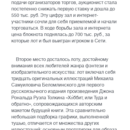
подачи организаторов торгов, аукционист стала
постепенно снижать первую ставку и дошла до
550 тыс. руб. Эту цифру зал и интернет-
участники сочли для себя приемлемой и начали
торговаться. В ходе борьбы зала и интернета
цена блокнота поднялась до 700 тыс. руб., за
которые лот и был выигран игроком в Сети.
Второе место досталось лоту, достойному
внимания всех любителей жанра фэнтези и
изобразительного искусства: лот включал себя
тридцать оригинальных иллюстраций Михаила
Самуиловича Беломлинского для первого
русскоязычного издания произведения Джона
Рональда Руэла Толкина «Хо́ббит, или Туда и
обратно», сопровождающихся авторским
макетом будущей книги. Эта сравнительно
небольшая подборка графики, выполненной
тушью, отличается от множества других
иллюстраций: основным прототипом для образа