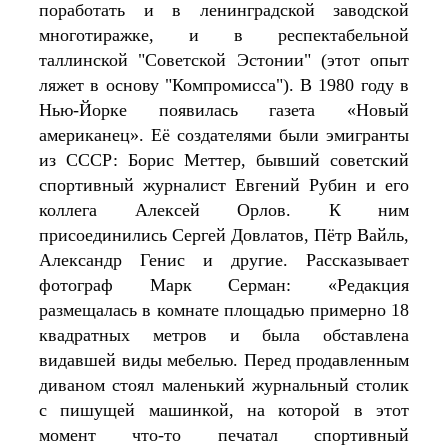
поработать и в ленинградской заводской 
многотиражке, и в респектабельной 
таллинской "Советской Эстонии" (этот опыт 
ляжет в основу "Компромисса"). 
В 1980 году в 
Нью-Йорке появилась газета «Новый 
американец». Её создателями были эмигранты 
из СССР: Борис Меттер, бывший советский 
спортивный журналист Евгений Рубин и его 
коллега Алексей Орлов. К ним 
присоединились Сергей Довлатов, Пётр Вайль, 
Александр Генис и другие. Рассказывает 
фотограф Марк Серман: «Редакция 
размещалась в комнате площадью примерно 18 
квадратных метров и была обставлена 
видавшей виды мебелью. Перед продавленным 
диваном стоял маленький журнальный столик 
с пишущей машинкой, на которой в этот 
момент что-то печатал спортивный 