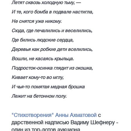
Летят сквозь холодную тьму, —
И те, кого бомба в подвале настигла,
Не снятся уже никому.
Сюда, где печалились и веселились,
Где бились людские сердца,
Деревья как робкие дети вселились,
Вошли, не касаясь крыльца.
Подросток-осинка глядит из окошка,
Кивает кому-то во мглу,
И чья-то помятая медная брошка
Лежит на бетонном полу.
"Стихотворения" Анны Ахматовой
с
дарственной надписью Вадиму Шефнеру -
один из топ-лотов аукциона,