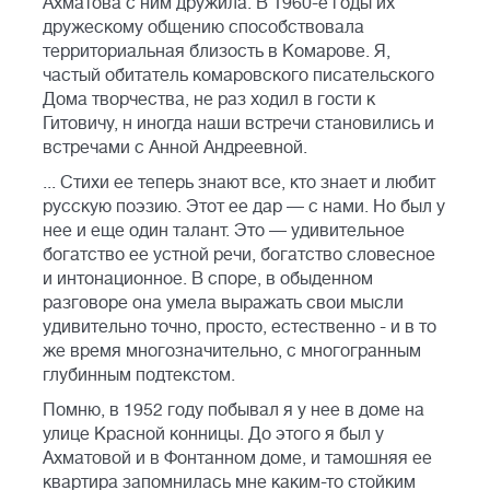
Ахматова с ним дружила. В 1960-е годы их
дружескому общению способствовала
территориальная близость в Комарове. Я,
частый обитатель комаровского писательского
Дома творчества, не раз ходил в гости к
Гитовичу, н иногда наши встречи становились и
встречами с Анной Андреевной.
... Стихи ее теперь знают все, кто знает и любит
русскую поэзию. Этот ее дар — с нами. Но был у
нее и еще один талант. Это — удивительное
богатство ее устной речи, богатство словесное
и интонационное. В споре, в обыденном
разговоре она умела выражать свои мысли
удивительно точно, просто, естественно - и в то
же время многозначительно, с многогранным
глубинным подтекстом.
Помню, в 1952 году побывал я у нее в доме на
улице Красной конницы. До этого я был у
Ахматовой и в Фонтанном доме, и тамошняя ее
квартира запомнилась мне каким-то стойким