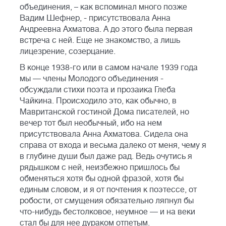
объединения, – как вспоминал много позже
Вадим Шефнер, - присутствовала Анна
Андреевна Ахматова. А до этого была первая
встреча с ней. Еще не знакомство, а лишь
лицезрение, созерцание.
В конце 1938-го или в самом начале 1939 года
мы — члены Молодого объединения -
обсуждали стихи поэта и прозаика Глеба
Чайкина. Происходило это, как обычно, в
Мавританской гостиной Дома писателей, но
вечер тот был необычный, ибо на нем
присутствовала Анна Ахматова. Сидела она
справа от входа и весьма далеко от меня, чему я
в глубине души был даже рад. Ведь очутись я
рядышком с ней, неизбежно пришлось бы
обменяться хотя бы одной фразой, хотя бы
единым словом, и я от почтения к поэтессе, от
робости, от смущения обязательно ляпнул бы
что-нибудь бестолковое, неумное — и на веки
стал бы для нее дураком отпетым.