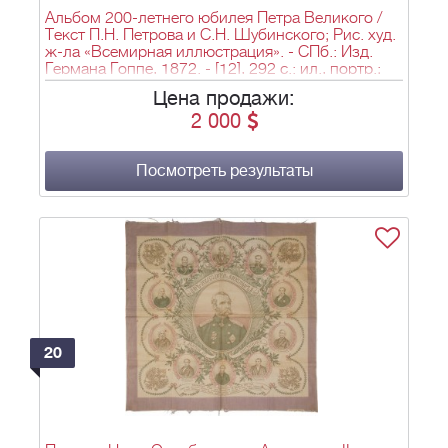
Альбом 200-летнего юбилея Петра Великого /
Текст П.Н. Петрова и С.Н. Шубинского; Рис. худ.
ж-ла «Всемирная иллюстрация». - СПб.: Изд.
Германа Гоппе, 1872. - [12], 292 c.: ил., портр.;
40,5х32 см.
Цена продажи:
2 000
Посмотреть результаты
20