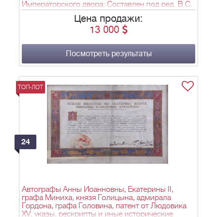
Императорского двора; Составлен под ред. В.С.
Кривенко; Иллюстрирован Н. Самокишем, Е.
Цена продажи:
Самокиш-Судковской и С. Васильковским; с
13 000
приложением воспроизведений с оригиналов: А.
Бенуа [и др.]; В сост. принимали участие: Н.
Оприц [и др.]. - СПб.: Экспедиция загот. гос.
бумаг, 1899.
Посмотреть результаты
ТОП-ЛОТ
24
Автографы Анны Иоанновны, Екатерины II,
графа Миниха, князя Голицына, адмирала
Гордона, графа Головина, патент от Людовика
XV, указы, рескрипты и иные исторические