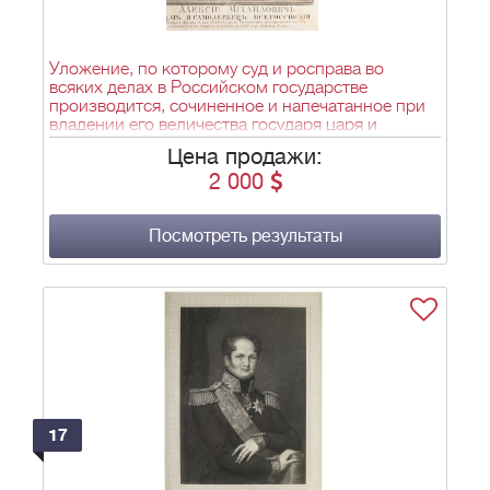
Уложение, по которому суд и росправа во
всяких делах в Российском государстве
производится, сочиненное и напечатанное при
владении его величества государя царя и
великого князя Алексея Михайловича всея
Цена продажи:
России самодержца в лето от сотворения мира
2 000
7156. - 3-е тисн. - СПб.: Имп. Академия наук,
1759. - [2], 248, 42 с., [1] л. фронт. (портр.);
25,8х18,8 см. - 600 экз.
Посмотреть результаты
17