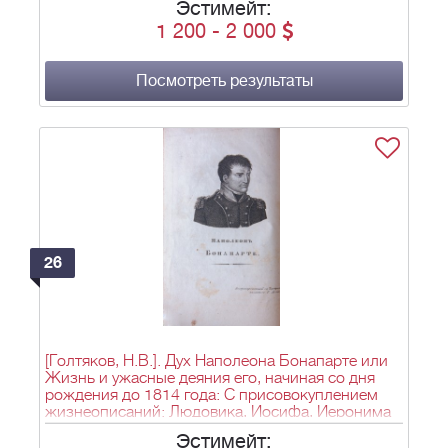
Эстимейт:
1 200
-
2 000
Посмотреть результаты
26
[Голтяков, Н.В.]. Дух Наполеона Бонапарте или
Жизнь и ужасные деяния его, начиная со дня
рождения до 1814 года: С присовокуплением
жизнеописаний: Людовика, Иосифа, Иеронима
и Луциана Бонопарте, Иоахима Мюрата, Евгения
Эстимейт:
Богарне, Карла Талейрана, Иосифа Фета и всех