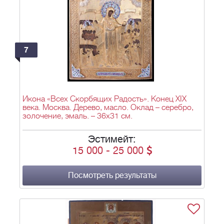
7
Икона «Всех Скорбящих Радость». Конец ХIX
века. Москва. Дерево, масло. Оклад – серебро,
золочение, эмаль. – 36х31 см.
Эстимейт:
15 000
-
25 000
Посмотреть результаты