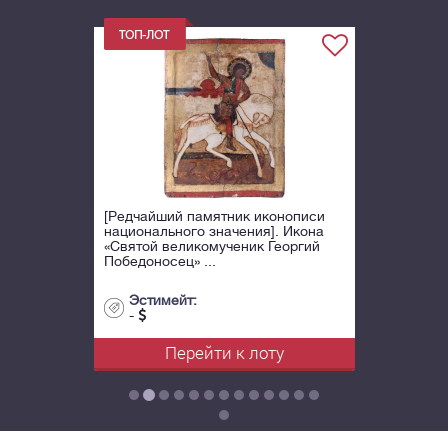
[Редчайший памятник иконописи
национального значения]. Икона
«Святой великомученик Георгий
Победоносец» ...
Эстимейт:
-
Перейти к лоту