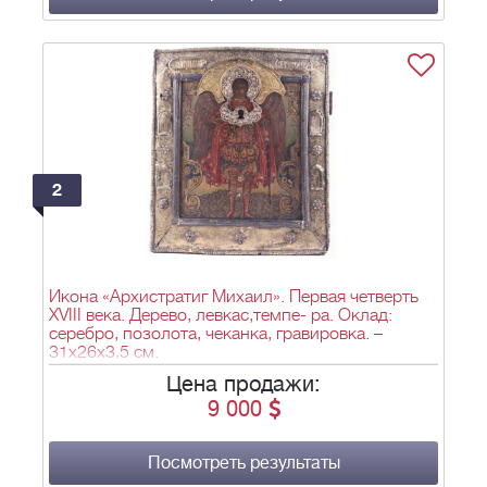
2
Икона «Архистратиг Михаил». Первая четверть
XVIII века. Дерево, левкас,темпе- ра. Оклад:
серебро, позолота, чеканка, гравировка. –
31х26х3,5 см.
Цена продажи:
9 000
Посмотреть результаты