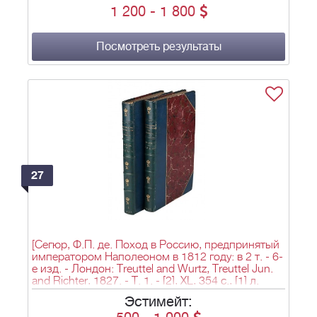
1 200
-
1 800
его маршалов и знатнейших светских военных и
духовных чиновников, содействовавших
возвышению первого консула бывшей
Французской республики: [в 3-х ч.] / Собрано с
Посмотреть результаты
показаний очевидцев и достовернейших
политических иностранных и отечественных
авторов. - Вновь исправленное и доп. изд. -
СПб., 1814.
27
[Сегюр, Ф.П. де. Поход в Россию, предпринятый
императором Наполеоном в 1812 году: в 2 т. - 6-
е изд. - Лондон: Treuttel and Wurtz, Treuttel Jun.
and Richter, 1827. - Т. 1. - [2], XL, 354 с., [1] л.
карт.; Т. 2. - [6], 382 с.; 23х15,3 см]. Ségur, P.P.
Эстимейт:
History of the expedition to Russia undertaken by