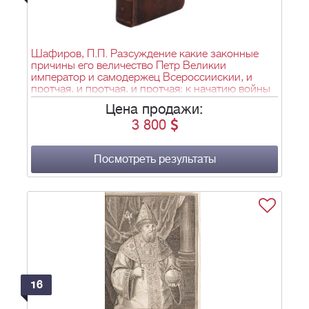
Шафиров, П.П. Разсуждение какие законные
причины его величество Петр Великии
император и самодержец Всероссиискии, и
протчая, и протчая, и протчая; к начатию войны
против короля Карола 12, шведского 1700 году
Цена продажи:
имел... - СПб., 1722. - [2], 38, 380 с.; 16х10,5 см.
3 800
Посмотреть результаты
16