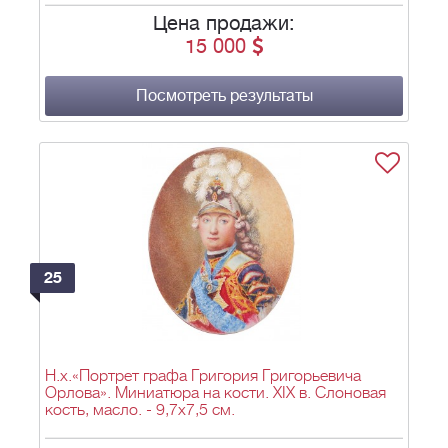
документы из семейного архива адмирала
Цена продажи:
Полянского и его потомков. 1717–1812.
15 000
Посмотреть результаты
25
Н.х.«Портрет графа Григория Григорьевича
Орлова». Миниатюра на кости. XIX в. Слоновая
кость, масло. - 9,7х7,5 см.