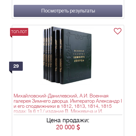
Посмотреть результаты
ТОП-ЛОТ
29
Михайловский-Данилевский, А.И. Военная
галерея Зимнего дворца. Император Александр I
и его сподвижники в 1812, 1813, 1814, 1815
годах: [в 6 т.] / издание В. Межевича и И.
Песоцкого. - СПб.: В Тип. Карла Крайя, 1845-
Цена продажи:
1849.
20 000