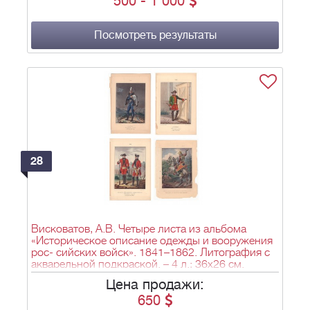
500
-
1 000
the Emperor Napoleon in the year 1812. - London:
Treuttel and Wurtz, Treuttel Jun. and Richter, 1827.
Посмотреть результаты
28
Висковатов, А.В. Четыре листа из альбома
«Историческое описание одежды и вооружения
рос- сийских войск». 1841–1862. Литография с
акварельной подкраской. – 4 л.; 36х26 см.
Цена продажи:
650