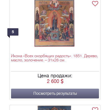
5
Икона «Всех скорбящих радость». 1851. Дерево,
масло, золочение. – 31х26 см.
Цена продажи:
2 600
Посмотреть результаты