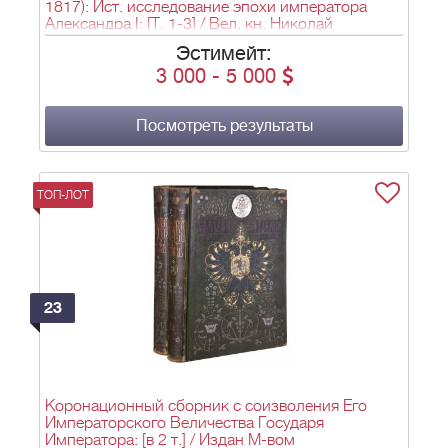
1817): Ист. исследование эпохи императора
Александра I: [Т. 1-3] / Вел. кн. Николай
Михайлович. - СПб.: Экспедиция заготовления
Эстимейт:
гос. бумаг, 1903.
3 000
-
5 000
Посмотреть результаты
ТОП-ЛОТ
23
Коронационный сборник с соизволения Его
Императорского Величества Государя
Императора: [в 2 т.] / Издан М-вом