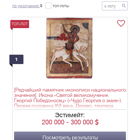
по умолчанию
топ-лоты
ТОП-ЛОТ
1
[Редчайший памятник иконописи национального
значения]. Икона «Святой великомученик
Георгий Победоносец» («Чудо Георгия о змие»).
Первая половина XVI века. Дерево, темпера,
киноварь, левкас, позолота. – 58,5х44,6 см.
Эстимейт:
200 000
-
300 000
Посмотреть результаты