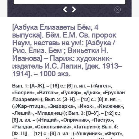
[Азбука Елизаветы Бём, 4
выпуска]. Бём. Е.М. Св. пророк
Наум, наставь на ум!: [Азбука /
Рис. Елиз. Бем ; Виньетки Н.
Иванова] – Париж: художник-
издатель И.С. Лапин, [дек. 1913–
1914]. – 1000 экз.
Вып. 1: [А–Ж]. – [16] с.: [6] л. ил. – («Ангел»,
«Боярин», «Витязь», «Гусляр», «Дьяк», «Еруслан
Лазаревич»); Вып. 2: [З–Н]. – [12] с.: [6] л. ил. –
(«Жар-птица», «Знахарка», «Инок», «Книжник»,
«Леший», «Младенец»); Вып. 3: [О–У]. – [12] с.:
[6] л. ил. – («Нищий», «Опричник», «Пастух»,
«Рында», «Сокольничий», «Татарин»); Вып. 4:
[Ф–Щ]. – [12] с.: [6] л. ил.– («Ушкуйник», «Ферт»,