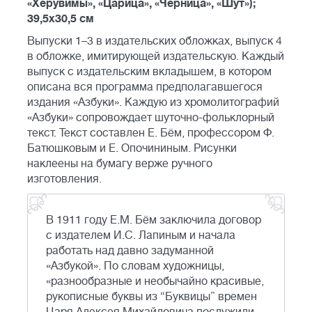
«Херувимы», «Царица», «Черница», «Шут»);
39,5x30,5 см
Выпуски 1–3 в издательских обложках, выпуск 4
в обложке, имитирующей издательскую. Каждый
выпуск с издательским вкладышем, в котором
описана вся программа предполагавшегося
издания «Азбуки». Каждую из хромолитографий
«Азбуки» сопровождает шуточно-фольклорный
текст. Текст составлен Е. Бём, профессором Ф.
Батюшковым и Е. Опочининым. Рисунки
наклеены на бумагу верже ручного
изготовления.
В 1911 году Е.М. Бём заключила договор
с издателем И.С. Лапиным и начала
работать над давно задуманной
«Азбукой». По словам художницы,
«разнообразные и необычайно красивые,
рукописные буквы из “Буквицы” времен