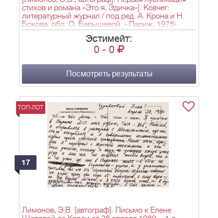
стихов и романа «Это я, Эдичка»]. Ковчег:
литературный журнал / под ред. А. Крона и Н.
Бокова, обл. О. Барышевой. - Париж, 1978-
1981. - №№1-6; 21 х 15,2 см.
Эстимейт:
0
-
0
Посмотреть результаты
ТОП-ЛОТ
17
Лимонов, Э.В. [автограф]. Письмо к Елене