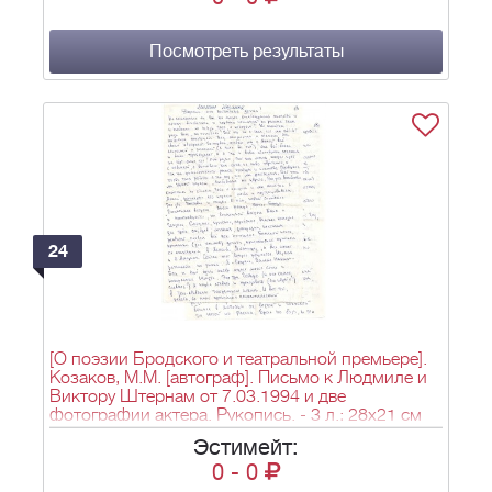
Посмотреть результаты
24
[О поэзии Бродского и театральной премьере].
Козаков, М.М. [автограф]. Письмо к Людмиле и
Виктору Штернам от 7.03.1994 и две
фотографии актера. Рукопись. - 3 л.; 28x21 см
(2); 30x21 см (2).
Эстимейт:
0
-
0