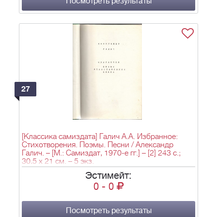
Посмотреть результаты
27
[Классика самиздата] Галич А.А. Избранное:
Стихотворения. Поэмы. Песни / Александр
Галич. – [М.: Самиздат, 1970-е гг.] – [2] 243 с.;
30,5 х 21 см. – 5 экз.
Эстимейт:
0
-
0
Посмотреть результаты