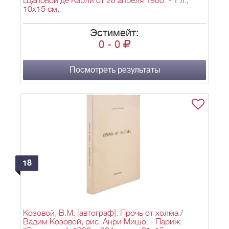
Щаповой де Карли от 28 апреля 1980. - 1 л.,
10х15 см.
Эстимейт:
0
-
0
Посмотреть результаты
18
Козовой, В.М. [автограф]. Прочь от холма /
Вадим Козовой; рис. Анри Мишо. - Париж: