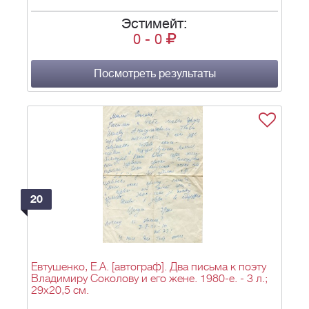
Эстимейт:
0
-
0
Посмотреть результаты
20
Евтушенко, Е.А. [автограф]. Два письма к поэту
Владимиру Соколову и его жене. 1980-е. - 3 л.;
29х20,5 см.