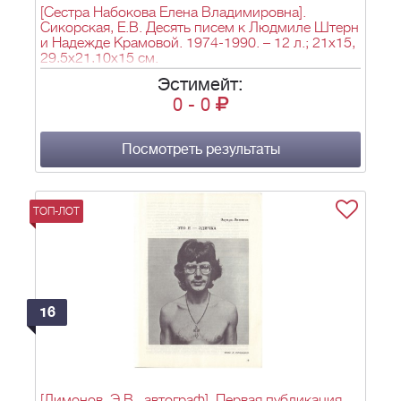
[Сестра Набокова Елена Владимировна].
Сикорская, Е.В. Десять писем к Людмиле Штерн
и Надежде Крамовой. 1974-1990. – 12 л.; 21x15,
29,5x21,10x15 см.
Эстимейт:
0
-
0
Посмотреть результаты
ТОП-ЛОТ
16
[Лимонов, Э.В., автограф]. Первая публикация