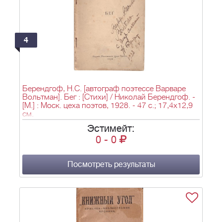
4
Берендгоф, Н.С. [автограф поэтессе Варваре
Вольтман]. Бег : [Стихи] / Николай Берендгоф. -
[М.] : Моск. цеха поэтов, 1928. - 47 с.; 17,4х12,9
см.
Эстимейт:
0
-
0
Посмотреть результаты