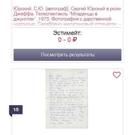
Юрский, С.Ю. [автограф]. Сергей Юрский в роли
Джеффа. Телеспектакль "Младенцы в
джунглях". 1975. Фотография с дарственной
надписью. Серебряно-желатиновый отпечаток. -
13х18 см.
Эстимейт:
0
-
0
Посмотреть результаты
15