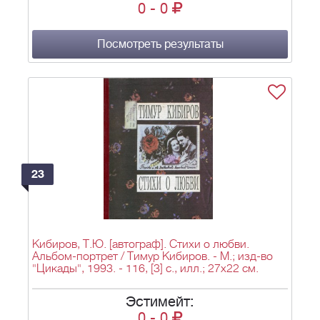
0
-
0
Посмотреть результаты
23
Кибиров, Т.Ю. [автограф]. Стихи о любви.
Альбом-портрет / Тимур Кибиров. - М.; изд-во
"Цикады", 1993. - 116, [3] с., илл.; 27х22 см.
Эстимейт:
0
-
0