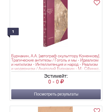
1
Бурнакин, А.А. [автограф скульптору Коненкову].
Трагические антитезы / Гоголь и мы - Идеализм
и нигилизм - Интеллигенция и народ - Реализм
и модернизм / Анатолий Бурнакин - М.: Сфинкс,
1910 - 172 с. [12] с. объявлений.; 23х15,5 см.
Эстимейт:
0
-
0
Посмотреть результаты