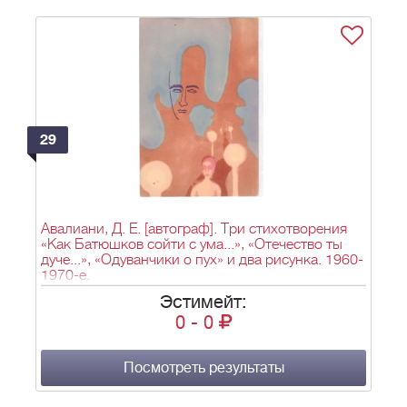
29
Авалиани, Д. Е. [автограф]. Три стихотворения
«Как Батюшков сойти с ума...», «Отечество ты
дуче...», «Одуванчики о пух» и два рисунка. 1960-
1970-е.
Эстимейт:
0
-
0
Посмотреть результаты