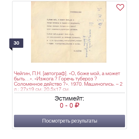
30
Чейгин, П.Н. [автограф]. «О, боже мой, а может
быть…». «Изжога ? Горечь тубероз ?
Соломенное действо ?». 1970. Машинопись. – 2
л.; 27x19 см; 20,5x17 см.
Эстимейт:
0
-
0
Посмотреть результаты