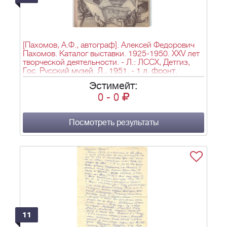
[Пахомов, А.Ф., автограф]. Алексей Федорович
Пахомов. Каталог выставки. 1925-1950. XXV лет
творческой деятельности. - Л.: ЛССХ, Детгиз,
Гос. Русский музей. Л., 1951. - 1 л. фронт.
(портр.), 30, [6] с., 14 л. ил.; 28,8×22 см.
Эстимейт:
0
-
0
Посмотреть результаты
11