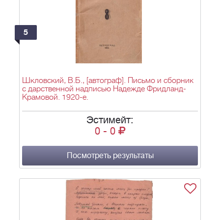
5
Шкловский, В.Б., [автограф]. Письмо и сборник
с дарственной надписью Надежде Фридланд-
Крамовой. 1920-е.
Эстимейт:
0
-
0
Посмотреть результаты