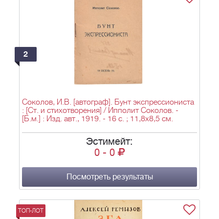
2
Соколов, И.В. [автограф]. Бунт экспрессиониста
: [Ст. и стихотворения] / Ипполит Соколов. -
[Б.м.] : Изд. авт., 1919. - 16 с. ; 11,8х8,5 см.
Эстимейт:
0
-
0
Посмотреть результаты
ТОП-ЛОТ