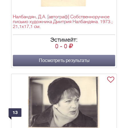
Налбандян, Д.А. [автограф] Собственноручное
письмо художника Дмитрия Налбандяна. 1973.;
21,1х17,1 см.
Эстимейт:
0
-
0
Посмотреть результаты
13