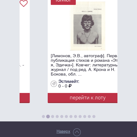
[Лимонов, Э.В., автограф]. Первая
публикация стихов и романа «Это
я, Эдичка»]. Ковчег: литературный
журнал / под ред. А. Крона и Н.
Бокова, обл. ...
Эстимейт:
0 - 0
перейти к лоту
Наверх