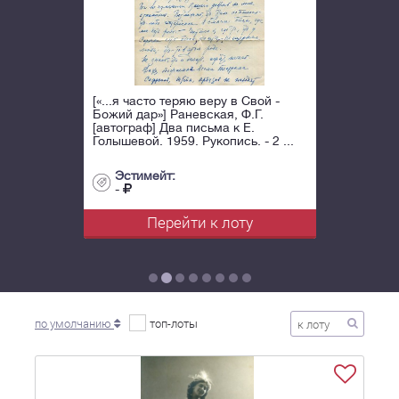
[«...я часто теряю веру в Свой -
Божий дар»] Раневская, Ф.Г.
[автограф] Два письма к Е.
Голышевой. 1959. Рукопись. - 2 ...
Эстимейт:
-
Перейти к лоту
по умолчанию
топ-лоты