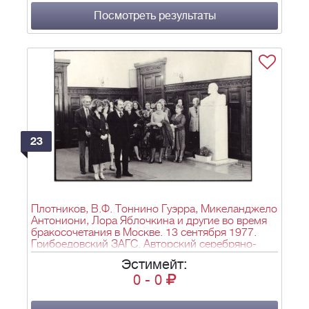
Посмотреть результаты
23
Плотников, В.Ф. Тоннино Гуэрра, Микеланджело
Антониони, Лора Яблочкина и другие во время
бракосочетания в Москве. 13 сентября 1977.
Грибоедовский ЗАГС. Авторский серебряно-
желатиновый отпечаток.- 1 л.; 24х30,5 см.
Эстимейт:
0
-
0