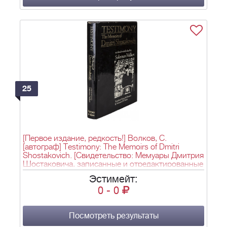
25
[Первое издание, редкость!] Волков, С.
[автограф] Testimony: The Memoirs of Dmitri
Shostakovich. [Свидетельство: Мемуары Дмитрия
Шостаковича, записанные и отредактированные
Соломоном Волковым]. - New York : Harper &
Эстимейт:
Row, 1979. -
0
-
0
Посмотреть результаты