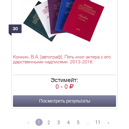
30
Конкин, В.А. [автограф]. Пять книг актера с его
дарственными надписями. 2013-2016.
Эстимейт:
0
-
0
Посмотреть результаты
‹
1
2
3
4
5
...
11
›