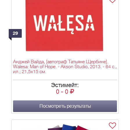
29
Анджей Вайда, [автограф Татьяне Щербине].
Walesa: Man of Hope. - Akson Studio, 2013. - 64 с.,
ил.; 21,5х15 см.
Эстимейт:
0
-
0
Посмотреть результаты