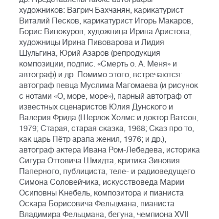
художников: Вагрич Бахчанян, карикатурист
Виталий Песков, карикатурист Игорь Макаров,
Борис Винокуров, художница Ирина Аристова,
художницы Ирина Пивоварова и Лидия
Шульгина, Юрий Азаров (репродукция
композиции, подпис. «Смерть о. А. Меня» и
автограф) и др. Помимо этого, встречаются:
автограф певца Муслима Магомаева (и рисунок
с нотами «О, море, море»), парный автограф от
известных сценаристов Юлия Дунского и
Валерия Фрида (Шерлок Холмс и доктор Ватсон,
1979; Старая, старая сказка, 1968; Сказ про то,
как царь Пётр арапа женил, 1976; и др.),
автограф актера Ивана Ром-Лебедева, историка
Сигура Оттовича Шмидта, критика Зиновия
Паперного, публициста, теле- и радиоведущего
Симона Соловейчика, искусствоведа Марии
Осиповны Кнебель, композитора и пианиста
Оскара Борисовича Фельцмана, пианиста
Владимира Фельцмана, бегуна, чемпиона XVII