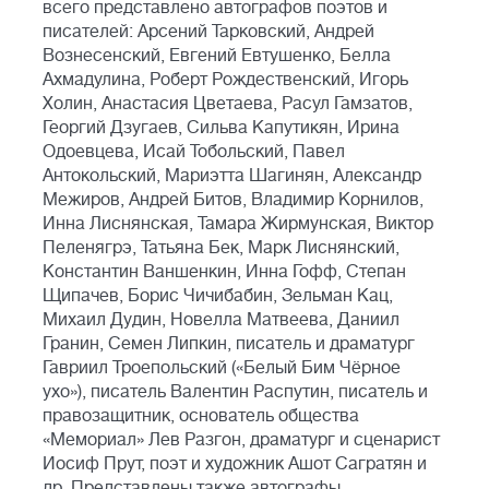
всего представлено автографов поэтов и
писателей: Арсений Тарковский, Андрей
Вознесенский, Евгений Евтушенко, Белла
Ахмадулина, Роберт Рождественский, Игорь
Холин, Анастасия Цветаева, Расул Гамзатов,
Георгий Дзугаев, Сильва Капутикян, Ирина
Одоевцева, Исай Тобольский, Павел
Антокольский, Мариэтта Шагинян, Александр
Межиров, Андрей Битов, Владимир Корнилов,
Инна Лиснянская, Тамара Жирмунская, Виктор
Пеленягрэ, Татьяна Бек, Марк Лиснянский,
Константин Ваншенкин, Инна Гофф, Степан
Щипачев, Борис Чичибабин, Зельман Кац,
Михаил Дудин, Новелла Матвеева, Даниил
Гранин, Семен Липкин, писатель и драматург
Гавриил Троепольский («Белый Бим Чёрное
ухо»), писатель Валентин Распутин, писатель и
правозащитник, основатель общества
«Мемориал» Лев Разгон, драматург и сценарист
Иосиф Прут, поэт и художник Ашот Сагратян и
др. Представлены также автографы