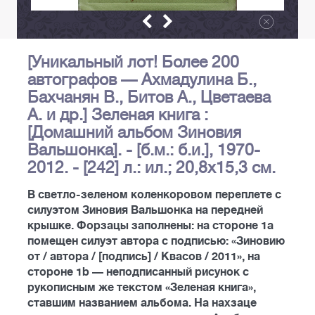
[Уникальный лот! Более 200
автографов — Ахмадулина Б.,
Бахчанян В., Битов А., Цветаева
А. и др.] Зеленая книга :
[Домашний альбом Зиновия
Вальшонка]. - [б.м.: б.и.], 1970-
2012. - [242] л.: ил.; 20,8х15,3 см.
В светло-зеленом коленкоровом переплете с
силуэтом Зиновия Вальшонка на передней
крышке. Форзацы заполнены: на стороне 1a
помещен силуэт автора с подписью: «Зиновию
от / автора / [подпись] / Квасов / 2011», на
стороне 1b — неподписанный рисунок с
рукописным же текстом «Зеленая книга»,
ставшим названием альбома. На нахзаце