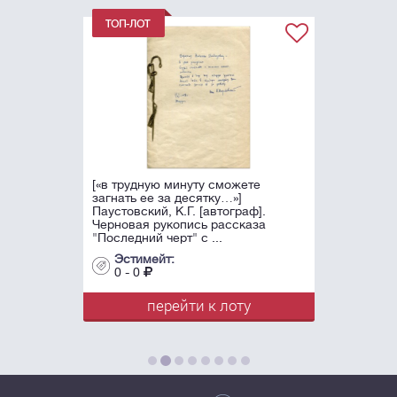
[«в трудную минуту сможете
загнать ее за десятку…»]
Паустовский, К.Г. [автограф].
Черновая рукопись рассказа
"Последний черт" с ...
Эстимейт:
0 - 0
перейти к лоту