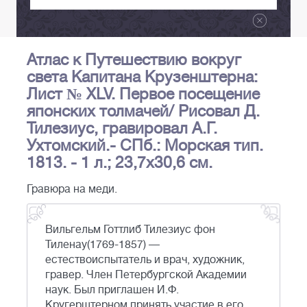
Атлас к Путешествию вокруг
света Капитана Крузенштерна:
Лист № XLV. Первое посещение
японских толмачей/ Рисовал Д.
Тилезиус, гравировал А.Г.
Ухтомский.- СПб.: Морская тип.
1813. - 1 л.; 23,7х30,6 см.
Гравюра на меди.
Вильгельм Готтлиб Тилезиус фон
Тиленау(1769-1857) —
естествоиспытатель и врач, художник,
гравер. Член Петербургской Академии
наук. Был приглашен И.Ф.
Кругерштерном принять участие в его