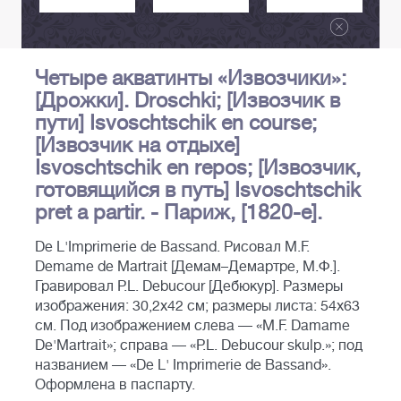
Четыре акватинты «Извозчики»:
[Дрожки]. Droschki; [Извозчик в
пути] Isvoschtschik en course;
[Извозчик на отдыхе]
Isvoschtschik en repos; [Извозчик,
готовящийся в путь] Isvoschtschik
pret a partir. - Париж, [1820-е].
De L'Imprimerie de Bassand. Рисовал M.F.
Demame de Martrait [Демам–Демартре, М.Ф.].
Гравировал P.L. Debucour [Дебюкур]. Размеры
изображения: 30,2х42 см; размеры листа: 54х63
см. Под изображением слева — «M.F. Damame
De'Martrait»; справа — «P.L. Debucour skulp.»; под
названием — «De L' Imprimerie de Bassand».
Оформлена в паспарту.