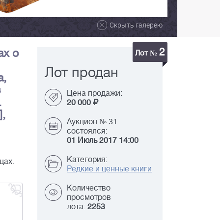
Скрыть галерею
2
ах о
Лот №
Лот продан
а,
з
Цена продажи:
.
20 000
],
Аукцион № 31
состоялся:
01 Июль 2017 14:00
Категория:
цах.
Редкие и ценные книги
Количество
просмотров
лота:
2253