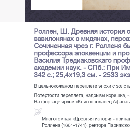
Роллен, Ш. Древняя история о
вавилонянах о мидянах, персах 
Сочиненная чрез г. Ролленя б
профессора элоквенции и про
Василия Тредиаковскаго проф
академии наук. - СПб.: При Имп.
342 с.; 25,4х19,3 см. - 2533 экз
В цельнокожаном переплете эпохи с золот
Потертости переплета, надрывы корешка, «
На форзаце ярлык «Книгопродавец Афанаси
Многотомная «Древняя история» прина
Роллена (1661-1741), ректора Парижск