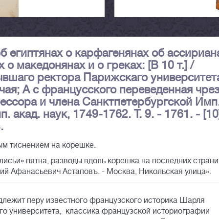
б египтянах о карфагенянах об ассириан
о македонянах и о греках: [В 10 т.] /
ывшаго ректора Парижскаго университет
чая; А с францусского переведенная чре
ессора и члена Санктпетербургской Имп
 акад. наук, 1749-1762. Т. 9. - 1761. - [10
.
ым тиснением на корешке.
лисьи» пятна, разводы вдоль корешка на последних страни
й Афанасьевич Астаповъ. - Москва, Никольская улица».
длежит перу известного французского историка Шарля
ого университета, классика французской историографии