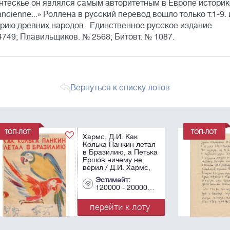
нтескье он являлся самым авторитетным в Европе истори
ancienne...» Роллена в русский перевод вошло только т.1-9. 
орию древних народов. Единственное русское издание.
 4749; Плавильщиков. № 2568; Битовт. № 1087.
Вернуться к списку лотов
Бродский, И.А.
Бродский, И.А.
ал
тал
[автограф]. «Сумев
[автограф]. «Сумев
ька
тька
отгородиться от
отгородиться от
людей...». 1966.
людей...». 1966.
,
с,
Рукописный экз. - 1
Рукописный экз. - 1
3-е
3-е
л., 29х21 см.
л., 29х21 см.
Эстимейт:
Эстимейт:
. -
0. -
20000 - 200000
120000 - 200000
200000 - 400000
200000 - 400000
у
у
перейти к лоту
перейти к лоту