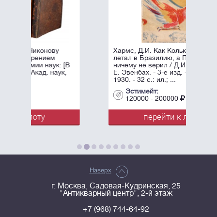
Хармс, Д.И. Как Колька Панкин
летал в Бразилию, а Петька Ершов
 [В
ничему не верил / Д.И. Хармс, худ.
ук,
Е. Эвенбах. - 3-е изд. - М.: ГИЗ,
1930. - 32 с.: ил.; ...
Эстимейт:
120000 - 200000
перейти к лоту
Наверх
г. Москва, Садовая-Кудринская, 25
"Антикварный центр", 2-й этаж
+7 (968) 744-64-92