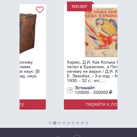
Хармс, Д.И. Как Колька Панкин
летал в Бразилию, а Петька Ершов
 [В
ничему не верил / Д.И. Хармс, худ.
к,
Е. Эвенбах. - 3-е изд. - М.: ГИЗ,
1930. - 32 с.: ил.; ...
Эстимейт:
120000 - 200000
перейти к лоту