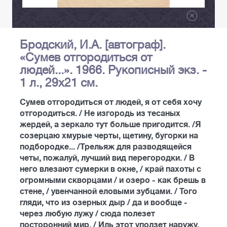
Бродский, И.А. [автограф].
«Сумев отгородиться от
людей...». 1966. Рукописный экз. -
1 л., 29х21 см.
Сумев отгородиться от людей, я от себя хочу
отгородиться. / Не изгородь из тесаных
жердей, а зеркало тут больше пригодится. /Я
созерцаю хмурые черты, щетину, бугорки на
подбородке... /Трельяж для разводящейся
четы, пожалуй, лучший вид перегородки. / В
него влезают сумерки в окне, / край пахоты с
огромными скворцами / и озеро - как брешь в
стене, / увенчанной еловыми зубцами. / Того
гляди, что из озерных дыр / да и вообще -
через любую лужу / сюда полезет
посторонний мир. / Иль этот уползет наружу.