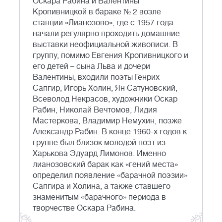
Оскара Рабина и Валентины
Кропивницкой в бараке № 2 возле
станции «Лианозово», где с 1957 года
начали регулярно проходить домашние
выставки неофициальной живописи. В
группу, помимо Евгения Кропивницкого и
его детей – сына Льва и дочери
Валентины, входили поэты Генрих
Сапгир, Игорь Холин, Ян Сатуновский,
Всеволод Некрасов, художники Оскар
Рабин, Николай Вечтомов, Лидия
Мастеркова, Владимир Немухин, позже
Александр Рабин. В конце 1960-х годов к
группе был близок молодой поэт из
Харькова Эдуард Лимонов. Именно
лианозовский барак как «гений места»
определил появление «барачной поэзии»
Сапгира и Холина, а также ставшего
знаменитым «барачного» периода в
творчестве Оскара Рабина.