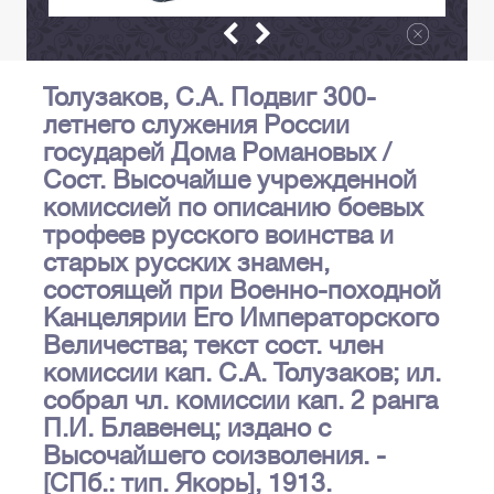
Толузаков, С.А. Подвиг 300-
летнего служения России
государей Дома Романовых /
Сост. Высочайше учрежденной
комиссией по описанию боевых
трофеев русского воинства и
старых русских знамен,
состоящей при Военно-походной
Канцелярии Его Императорского
Величества; текст сост. член
комиссии кап. С.А. Толузаков; ил.
собрал чл. комиссии кап. 2 ранга
П.И. Блавенец; издано с
Высочайшего соизволения. -
[СПб.: тип. Якорь], 1913.