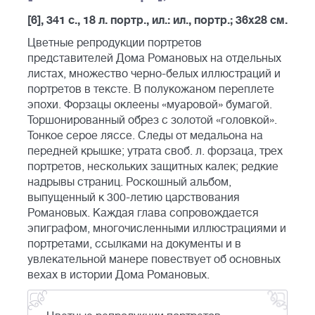
[6], 341 с., 18 л. портр., ил.: ил., портр.; 36х28 см.
Цветные репродукции портретов
представителей Дома Романовых на отдельных
листах, множество черно-белых иллюстраций и
портретов в тексте. В полукожаном переплете
эпохи. Форзацы оклеены «муаровой» бумагой.
Торшонированный обрез с золотой «головкой».
Тонкое серое ляссе. Следы от медальона на
передней крышке; утрата своб. л. форзаца, трех
портретов, нескольких защитных калек; редкие
надрывы страниц. Роскошный альбом,
выпущенный к 300-летию царствования
Романовых. Каждая глава сопровождается
эпиграфом, многочисленными иллюстрациями и
портретами, ссылками на документы и в
увлекательной манере повествует об основных
вехах в истории Дома Романовых.