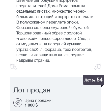
Цветные репродукции портретов
представителей Дома Романовых на
отдельных листах, множество черно-
белых иллюстраций и портретов в тексте.
В полукожаном переплете эпохи.
Форзацы оклеены «муаровой» бумагой.
Торшонированный обрез с золотой
«головкой». Тонкое серое ляссе. Следы
от медальона на передней крышке;
утрата своб. л. форзаца, трех портретов,
нескольких защитных калек; редкие
надрывы страниц.
54
Лот №
Лот продан
Цена продажи:
1 800