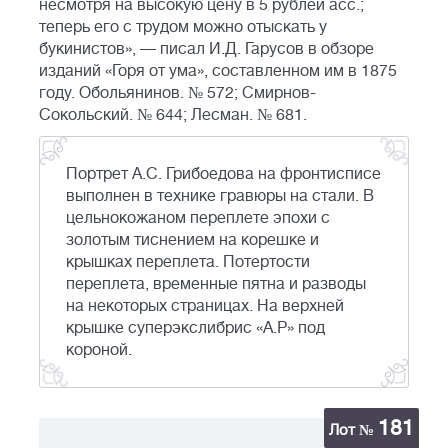
несмотря на высокую цену в 5 рублей асс.;
теперь его с трудом можно отыскать у
букинистов», — писал И.Д. Гарусов в обзоре
изданий «Горя от ума», составленном им в 1875
году. Обольянинов. № 572; Смирнов-
Сокольский. № 644; Лесман. № 681.
Портрет А.С. Грибоедова на фронтисписе
выполнен в технике гравюры на стали. В
цельнокожаном переплете эпохи с
золотым тиснением на корешке и
крышках переплета. Потертости
переплета, временные пятна и разводы
на некоторых страницах. На верхней
крышке суперэкслибрис «А.Р» под
короной.
181
Лот №