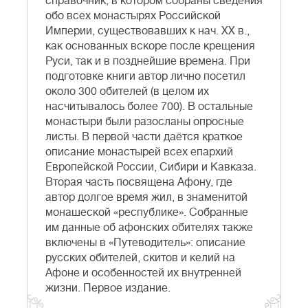
справочник, в котором собраны сведения
обо всех монастырях Российской
Империи, существовавших к нач. XX в.,
как основанных вскоре после крещения
Руси, так и в позднейшие времена. При
подготовке книги автор лично посетил
около 300 обителей (в целом их
насчитывалось более 700). В остальные
монастыри были разосланы опросные
листы. В первой части даётся краткое
описание монастырей всех епархий
Европейской России, Сибири и Кавказа.
Вторая часть посвящена Афону, где
автор долгое время жил, в знаменитой
монашеской «республике». Собранные
им данные об афонских обителях также
включены в «Путеводитель»: описание
русских обителей, скитов и келий на
Афоне и особенностей их внутренней
жизни. Первое издание.