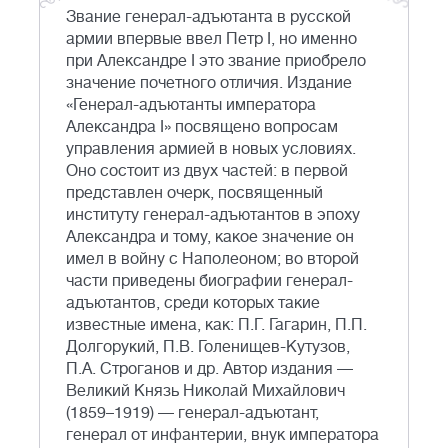
Звание генерал-адъютанта в русской
армии впервые ввел Петр I, но именно
при Александре I это звание приобрело
значение почетного отличия. Издание
«Генерал-адъютанты императора
Александра I» посвящено вопросам
управления армией в новых условиях.
Оно состоит из двух частей: в первой
представлен очерк, посвященный
институту генерал-адъютантов в эпоху
Александра и тому, какое значение он
имел в войну с Наполеоном; во второй
части приведены биографии генерал-
адъютантов, среди которых такие
известные имена, как: П.Г. Гагарин, П.П.
Долгорукий, П.В. Голенищев-Кутузов,
П.А. Строганов и др. Автор издания —
Великий Князь Николай Михайлович
(1859–1919) — генерал-адъютант,
генерал от инфантерии, внук императора