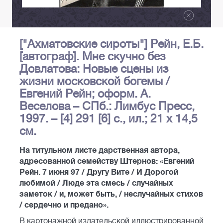
["Ахматовские сироты"] Рейн, Е.Б.
[автограф]. Мне скучно без
Довлатова: Новые сцены из
жизни московской богемы /
Евгений Рейн; оформ. А.
Веселова – СПб.: Лимбус Пресс,
1997. – [4] 291 [6] с., ил.; 21 х 14,5
см.
На титульном листе дарственная автора,
адресованной семейству Штернов: «Евгений
Рейн. 7 июня 97 / Другу Вите / И Дорогой
любимой / Люде эта смесь / случайных
заметок / и, может быть, / неслучайных стихов
/ сердечно и предано».
В картонажной издательской иллюстрированной