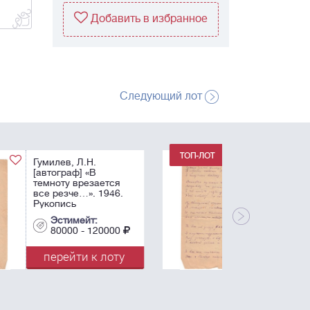
Добавить в избранное
Следующий лот
Гумилев, Л.Н.
[автограф] «Тот день
придет, когда –
бездомник, гость…».
1946. Рукопись
стихотворения. - 1 л.;
Эстимейт:
22,6х16 см.
80000 - 120000
перейти к лоту