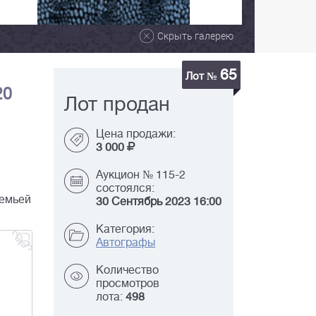
Скрыть галерею
65
Лот №
20
Лот продан
Цена продажи:
3 000
Аукцион № 115-2
состоялся:
семьей
30 Сентябрь 2023 16:00
Категория:
Автографы
Количество
просмотров
лота:
498