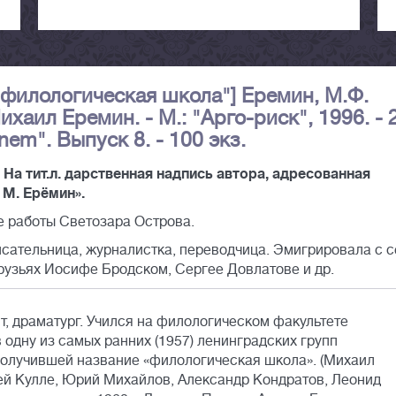
"филологическая школа"] Еремин, М.Ф.
ихаил Еремин. - М.: "Арго-риск", 1996. - 
onem". Выпуск 8. - 100 экз.
а тит.л. дарственная надпись автора, адресованная
 М. Ерёмин».
 работы Светозара Острова.
исательница, журналистка, переводчица. Эмигрировала с 
друзьях Иосифе Бродском, Сергее Довлатове и др.
, драматург. Учился на филологическом факультете
 одну из самых ранних (1957) ленинградских групп
получившей название «филологическая школа». (Михаил
ей Кулле, Юрий Михайлов, Александр Кондратов, Леонид