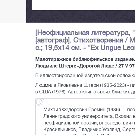
[Неофициальная литература, 
[автограф]. Стихотворения / М
с.; 19,5x14 см. - "Ex Ungue Le
Малотиражное библиофильское издание. Н
Людмиле Штерн: «Дорогой Люде / 27 V 97
В иллюстрированной издательской обложке
Людмила Яковлевна Штерн (1935-2023) - п
в США (1976). Автор книг о своих близких 
Михаил Федорович Еремин (1936) — поэт
Ленинградского университета. Входил в
неофициальной поэзии, впоследствии 
Красильников, Владимир Уфлянд, Серг