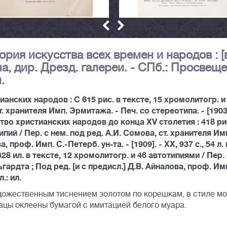
ория искусства всех времен и народов : [
на, дир. Дрезд. галереи. - СПб.: Просвещ
.
анских народов : С 615 рис. в тексте, 15 хромолитогр. и
т. хранителя Имп. Эрмитажа. - Печ. со стереотипа. - [1903]
 Искусство христианских народов до конца XV столетия : 418 ри
ипий / Пер. с нем. под ред. А.И. Сомова, ст. хранителя Им
 проф. Имп. С.-Петерб. ун-та. - [1909]. - XX, 937 с., 54 л. 
: С 328 ил. в тексте, 12 хромолитогр. и 46 автотипиями / Пер.
гардта ; Под ред. [и с предисл.] Д.В. Айналова, проф. Имп
л.: ил.
дожественным тиснением золотом по корешкам, в стиле мо
цы оклеены бумагой с имитацией белого муара.