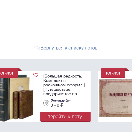
Вернуться к списку лотов
.
[Исключительная
редкость]. Народные
.].
картины : Лубочные :
[Альбом]. - М.: Изд.
тов-ва И.Д. Сытина,
[1894]. - [146] л. ил.;
Эстимейт:
35,5х44,8 см.
0 - 0
.
у
перейти к лоту