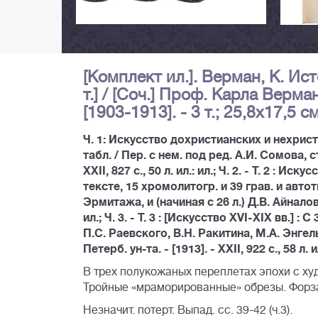
[Комплект ил.]. Верман, К. Ист
т.] / [Соч.] Проф. Карла Верма
[1903-1913]. - 3 т.; 25,8х17,5 см
Ч. 1: Искусство дохристианских и нехристи
табл. / Пер. с нем. под ред. А.И. Сомова, с
XXII, 827 с., 50 л. ил.: ил.; Ч. 2. - Т. 2 :
тексте, 15 хромолитогр. и 39 грав. и автот
Эрмитажа, и (начиная с 26 л.) Д.В. Айналова,
ил.; Ч. 3. - Т. 3 : [Искусство XVI-XIX вв.] 
П.С. Раевского, В.Н. Ракитина, М.А. Энгель
Петерб. ун-та. - [1913]. - XXII, 922 с., 58 л. и
В трех полукожаных переплетах эпохи с ху
Тройные «мраморированные» обрезы. Форза
Незначит. потерт. Выпад. сс. 39-42 (ч.3).