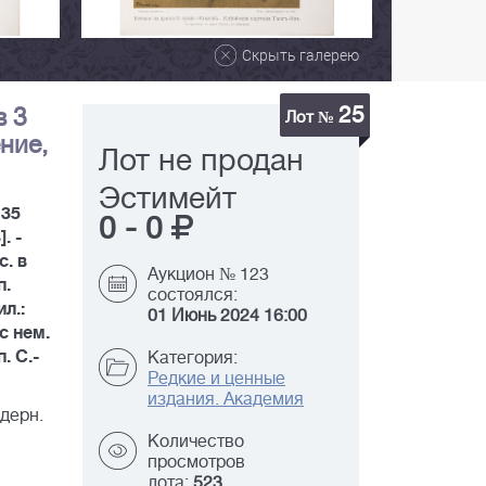
Скрыть галерею
25
в 3
Лот №
ение,
Лот не продан
Эстимейт
 35
0
-
0
. -
с. в
Аукцион № 123
п.
состоялся:
ил.:
01 Июнь 2024 16:00
 с нем.
. С.-
Категория:
Редкие и ценные
издания. Академия
дерн.
Количество
просмотров
лота:
523