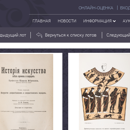
ОНЛАЙН-ОЦЕНКА
ВХО
ГЛАВНАЯ
НОВОСТИ
ИНФОРМАЦИЯ
АУ
дыдущий лот
Вернуться к списку лотов
Следующий